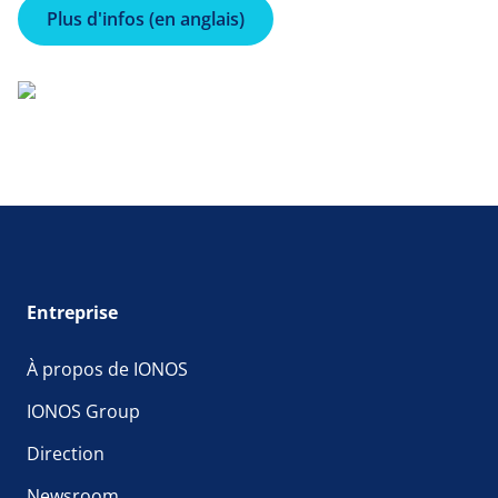
partir de notre Data Center Designer (DCD) où
cluster, soit par pool de nœuds,
Plus d'infos (en anglais)
ils sont affichés de manière claire,
remplacer les nœuds qui ne fonctionnent pas
la réparation automatique des nœuds et de
grâce à la réparation automatique.
nombreux appels API pour un aperçu complet.
Entreprise
À propos de IONOS
IONOS Group
Direction
Newsroom