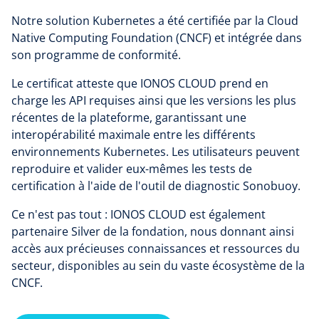
par Go en SSD pour 30 jours (HT)
l'environnement IONOS CLOUD et permet d'avoir à
un système de gestion des conteneurs stable
Notre solution Kubernetes a été certifiée par la Cloud
Trafic :
à partir de 0,03 € par Go de transfert de
tout moment une vue d'ensemble des clusters
et fiable,
Native Computing Foundation (CNCF) et intégrée dans
données sortant (HT)
Managed Kubernetes existants, à la fois
plus de flexibilité et d'agilité pour un
son programme de conformité.
visuellement dans le DCD et via un large nombre
déploiement plus rapide des fonctionnalités,
d'appels d'API.
Le certificat atteste que IONOS CLOUD prend en
services et correctifs,
charge les API requises ainsi que les versions les plus
De nouvelles fonctions intéressantes sont
une évolutivité flexible et des réglages faciles en
récentes de la plateforme, garantissant une
constamment mises en place. Désormais, les
temps réel,
utilisateurs peuvent :
interopérabilité maximale entre les différents
une économie en ressources car cela nécessite
environnements Kubernetes. Les utilisateurs peuvent
sélectionner directement dans le Data Center
moins de personnel spécialisé,
reproduire et valider eux-mêmes les tests de
Designer (DCD) les versions de Kubernetes et
plus d'efficacité et moins d'efforts, car il n'y a
les rendre utilisables pour les clusters,
certification à l'aide de l'outil de diagnostic Sonobuoy.
pas de modules complémentaires
utiliser un bouton de mise à jour pour installer
Ce n'est pas tout : IONOS CLOUD est également
propriétaires qui demandent beaucoup de
la dernière version de Kubernetes,
travail,
partenaire Silver de la fondation, nous donnant ainsi
définir une période préférentielle pour réaliser
accès aux précieuses connaissances et ressources du
un processus de suivi constant pour rendre
les mises à jour des versions de patchs (sauf
secteur, disponibles au sein du vaste écosystème de la
Kubernetes encore plus efficace,
pour les mises à jour de sécurité urgentes qui
CNCF.
des clusters Kubernetes qui sont créés non
ne peuvent pas être retardées),
seulement via l'API, mais aussi mis en place à
effectuer tous les réglages mentionnés soit par