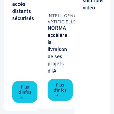
solutions
accès
vidéo
distants
INTELLIGENCE
sécurisés
ARTIFICIELLE
NORMA
accélère
la
livraison
de ses
projets
d’IA
Plus
Plus
d’infos
d’infos