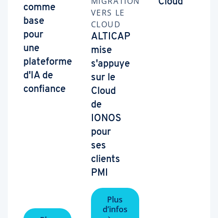
MIGRATION
Cloud
comme
VERS LE
base
CLOUD
pour
ALTICAP
une
mise
plateforme
s'appuye
d'IA de
sur le
confiance
Cloud
de
IONOS
pour
ses
clients
PMI
Plus
d’infos