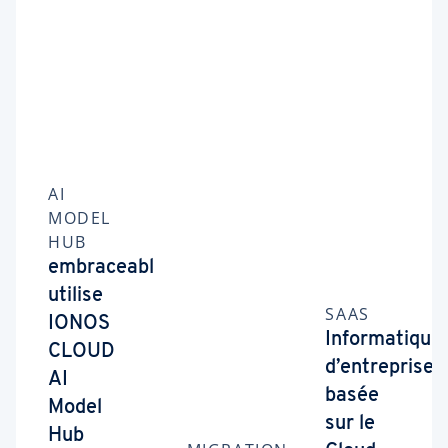
AI
MODEL
HUB
embraceable
utilise
SAAS
IONOS
Informatique
CLOUD
d’entreprise
AI
basée
Model
sur le
Hub