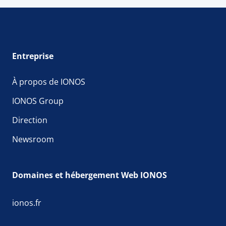
par exemple avec le
Compute Engine
pour une
gestion évolutive des conteneurs ou
IONOS
CLOUD Object Storage
pour le stockage de
données d'entraînement volumineuses. Vous
créez ainsi un environnement performant de bout
Entreprise
en bout pour vos projets.
À propos de IONOS
IONOS Group
Direction
Newsroom
Domaines et hébergement Web IONOS
ionos.fr